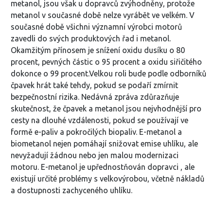
metanol, jsou však u dopravců zvýhodněny, protože
metanol v současné době nelze vyrábět ve velkém. V
současné době všichni významní výrobci motorů
zavedli do svých produktových řad i metanol.
Okamžitým přínosem je snížení oxidu dusíku o 80
procent, pevných částic o 95 procent a oxidu siřičitého
dokonce o 99 procent.Velkou roli bude podle odborníků
čpavek hrát také tehdy, pokud se podaří zmírnit
bezpečnostní rizika. Nedávná zpráva zdůrazňuje
skutečnost, že čpavek a metanol jsou nejvhodnější pro
cesty na dlouhé vzdálenosti, pokud se používají ve
formě e-paliv a pokročilých biopaliv. E-metanol a
biometanol nejen pomáhají snižovat emise uhlíku, ale
nevyžadují žádnou nebo jen malou modernizaci
motoru. E-metanol je upřednostňován dopravci , ale
existují určité problémy s velkovýrobou, včetně nákladů
a dostupnosti zachyceného uhlíku.