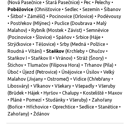
(Nová Pasečnice • Stará Pasečnice) • Pec • Pelechy •
Poběžovice
(Ohnišťovice • Sedlec • Sezemín • Šibanov
• Šitboř • Zámělíč) • Pocinovice (Orlovice) • Poděvousy
• Postřekov (Mlýnec) • Puclice (Doubrava • Malý
Malahov) • Rybník (Mostek • Závist) • Semněvice
(Pocinovice • Šlovice) • Spáňov • Srbice (Háje •
Strýčkovice • Těšovice) • Srby (Medná • Polžice •
Roudná • Vítání) •
Staňkov
(Krchleby • Ohučov •
Staňkov I • Staňkov II • Vránov) • Stráž (Šnory) •
Štichov • Tlumačov (Filipova Hora) • Trhanov (Pila) •
Úboč • Újezd (Petrovice) • Únějovice • Úsilov • Velký
Malahov (Jivjany • Ostromeč) • Vidice (Chřebřany •
Libosváry) • Vlkanov • Všekary • Všepadly • Všeruby
(Brůdek • Hájek • Hyršov • Chalupy • Kosteliště • Maxov
• Pláně • Pomezí • Studánky • Všeruby) • Zahořany
(Bořice • Hříchovice • Oprechtice • Sedlice • Stanětice •
Zahořany) • Ždánov