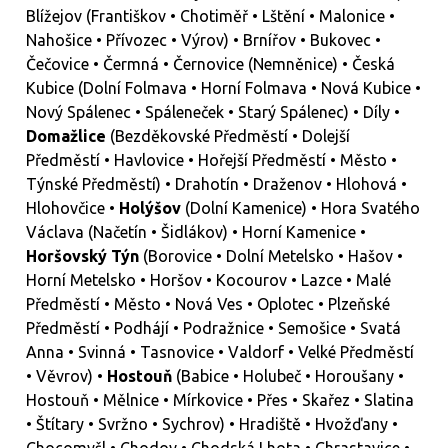
Blížejov (Františkov • Chotiměř • Lštění • Malonice •
Nahošice • Přívozec • Výrov) • Brnířov • Bukovec •
Čečovice • Čermná • Černovice (Nemněnice) • Česká
Kubice (Dolní Folmava • Horní Folmava • Nová Kubice •
Nový Spálenec • Spáleneček • Starý Spálenec) • Díly •
Domažlice
(Bezděkovské Předměstí • Dolejší
Předměstí • Havlovice • Hořejší Předměstí • Město •
Týnské Předměstí) • Drahotín • Draženov • Hlohová •
Hlohovčice •
Holýšov
(Dolní Kamenice) • Hora Svatého
Václava (Načetín • Šidlákov) • Horní Kamenice •
Horšovský Týn
(Borovice • Dolní Metelsko • Hašov •
Horní Metelsko • Horšov • Kocourov • Lazce • Malé
Předměstí • Město • Nová Ves • Oplotec • Plzeňské
Předměstí • Podhájí • Podražnice • Semošice • Svatá
Anna • Svinná • Tasnovice • Valdorf • Velké Předměstí
• Věvrov) •
Hostouň
(Babice • Holubeč • Horoušany •
Hostouň • Mělnice • Mírkovice • Přes • Skařez • Slatina
• Štítary • Svržno • Sychrov) • Hradiště • Hvožďany •