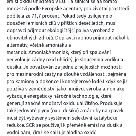
emisí oxidu uhličitého v EU. Ta silniční se na tomto
množství podle Evropské agentury pro životní prostředí
podílela ze 71,7 procent. Pokud tedy usilujeme o
dosažení emisních cílů v příštích desetiletích, musí
dopravci přijmout ekologičtější paliva vyrobená z
obnovitelných zdrojů. Dopravci mohou přijmout několik
alternativ, včetně amoniaku a
metanolu.AmoniakAmoniak, který při spalování
neuvolňuje žádný oxid uhličitý, je sloučenina vodíku a
dusíku. Je považován za jednu z nejlepších možností
pro mezinárodní cesty na dlouhé vzdálenosti, zejména
pro kamiony a dokonce i kontejnerové lodě.I když se již
používá v zemědělství jako hnojivo, výroba amoniaku
vyžaduje energeticky náročné technologie, které
generují značné množství oxidu uhličitého. Produkuje
také jedovaté plyny (oxid dusíku) a nádoby na čpavek
musí být vybaveny systémem selektivní katalytické
redukce. SCR se používají k přeměně emisí na dusík a
vodní páru, čímž se snižuje hladina oxidů