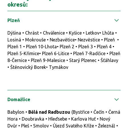
okresů:
Plzeň
Dýšina • Chrást • Chválenice • Kyšice • Letkov• Lhůta •
Losiná • Mokrouše • Nezbavětice• Nezvěstice • Plzeň •
Plzeň 1 • Plzeň 10-Lhota• Plzeň 2 • Plzeň 3 • Plzeň 4 •
Plzeň 5-Křimice• Plzeň 6-Litice • Plzeň 7-Radčice • Plzeň
8-Černice • Plzeň 9-Malesice • Starý Plzenec • Šťáhlavy
• Štěnovický Borek• Tymákov
Domažlice
Babylon •
Bělá nad Radbuzou
(Bystřice • Čečín • Černá
Hora • Doubravka • Hleďsebe • Karlova Huť • Nový
Dvůr • Pleš • Smolov • Újezd Svatého Kříže • Železná) •