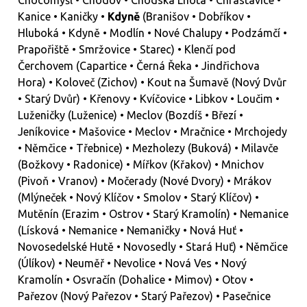
Chocomyšl • Chodov • Chodská Lhota • Chrastavice •
Kanice • Kaničky •
Kdyně
(Branišov • Dobříkov •
Hluboká • Kdyně • Modlín • Nové Chalupy • Podzámčí •
Prapořiště • Smržovice • Starec) • Klenčí pod
Čerchovem (Capartice • Černá Řeka • Jindřichova
Hora) • Koloveč (Zichov) • Kout na Šumavě (Nový Dvůr
• Starý Dvůr) • Křenovy • Kvíčovice • Libkov • Loučim •
Luženičky (Luženice) • Meclov (Bozdíš • Březí •
Jeníkovice • Mašovice • Meclov • Mračnice • Mrchojedy
• Němčice • Třebnice) • Mezholezy (Buková) • Milavče
(Božkovy • Radonice) • Mířkov (Křakov) • Mnichov
(Pivoň • Vranov) • Močerady (Nové Dvory) • Mrákov
(Mlýneček • Nový Klíčov • Smolov • Starý Klíčov) •
Mutěnín (Erazim • Ostrov • Starý Kramolín) • Nemanice
(Lísková • Nemanice • Nemaničky • Nová Huť •
Novosedelské Hutě • Novosedly • Stará Huť) • Němčice
(Úlíkov) • Neuměř • Nevolice • Nová Ves • Nový
Kramolín • Osvračín (Dohalice • Mimov) • Otov •
Pařezov (Nový Pařezov • Starý Pařezov) • Pasečnice