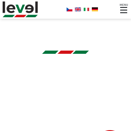
MENU
6.6.2022
Amoniak a metanol
jako udržitelné
alternativy tradičních
paliv