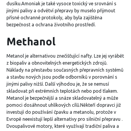
dusíku.Amoniak je také vysoce toxický ve srovnání s
jinými palivy a odvětví přepravy by muselo přijmout
přísné ochranné protokoly, aby byla zajištěna
bezpečnost a ochrana životního prostředí.
Methanol
Metanol je alternativou znečišťující nafty. Lze jej vyrábět
z biopaliv a obnovitelných energetických zdrojů.
Náklady na přestavbu současných přepravních systémů
a stavbu nových jsou podle odborníků v porovnání s
jinými palivy nižší. Další výhodou je, že se nemusí
skladovat při extrémních teplotách nebo pod tlakem.
Metanol je bezpečnější a snáze skladovatelný a může
pomoci dosáhnout uhlíkových cílů.Někteří dopravci již
investují do používání čpavku a metanolu, protože v
Evropě neexistují lepší alternativy pro silniční přepravu .
Dvoupalivové motory, které využívají tradiční paliva a