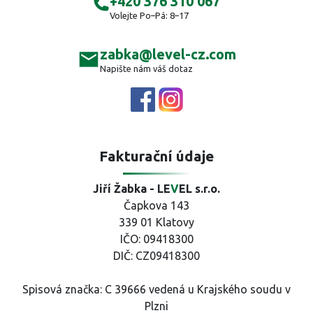
+420 376 310 067
Volejte Po–Pá: 8–17
zabka@level-cz.com
Napište nám váš dotaz
Fakturační údaje
Jiří Žabka - LE
V
EL s.r.o.
Čapkova 143
339 01 Klatovy
IČO: 09418300
DIČ: CZ09418300
Spisová značka: C 39666 vedená u Krajského soudu v
Plzni